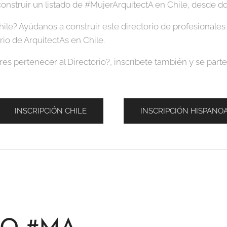
onstruir un listado de #MujerArquitectA en Chile, desde 
hile? Ayúdanos a construir este directorio de profesionales 
orio de ArquitectAs en Chile.
es pertenecer al Directorio?, inscríbete también y se parte
INSCRIPCIÓN CHILE
INSCRIPCIÓN HISPANO