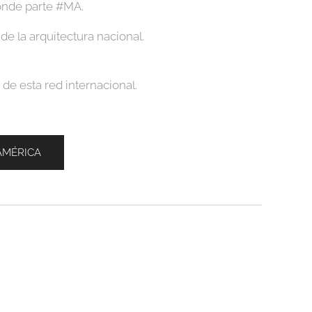
donde parte #MA.
de la arquitectura nacional.
 de esta red internacional.
AMÉRICA