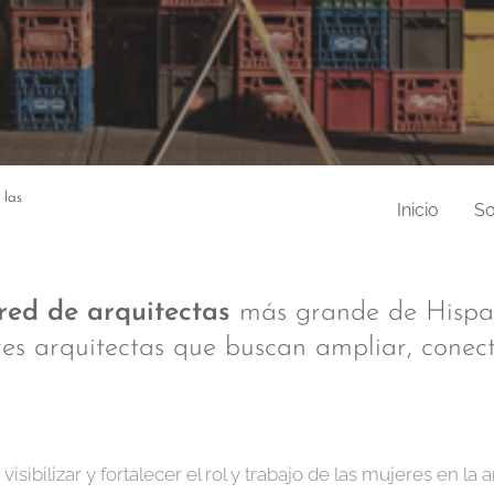
 las
Inicio
S
red de arquitectas
más grande de Hispan
es arquitectas que buscan ampliar, conect
bilizar y fortalecer el rol y trabajo de las mujeres en la 