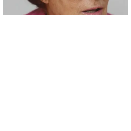
PREMIO
ELIANA CARABALL
"
Artículo 27.-
El Premio Eliana Caraball se otorgará a la
arquitecta que se haya destacado en cualquiera de los
ámbitos de la arquitectura y que por su trabajo y rol
social constituye un ejemplo por lograr un espacio de
igualdad en la sociedad y el mundo laboral."