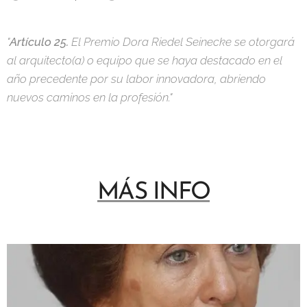
"
Artículo 25.
El Premio Dora Riedel Seinecke se otorgará
al arquitecto(a) o equipo que se haya destacado en el
año precedente por su labor innovadora, abriendo
nuevos caminos en la profesión."
MÁS INFO