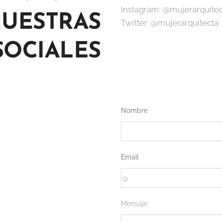
Instagram: @mujerarquite
UESTRAS
Twitter: @mujerarquitecta
SOCIALES
Nombre
Email
Mensaje