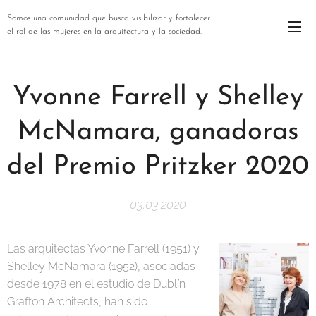
Somos una comunidad que busca visibilizar y fortalecer
el rol de las mujeres en la arquitectura y la sociedad.
Yvonne Farrell y Shelley
McNamara, ganadoras
del Premio Pritzker 2020
03.03.2020
Las arquitectas Yvonne Farrell (1951) y
Shelley McNamara (1952), asociadas
desde 1978 en el estudio de Dublín
Grafton Architects, han sido