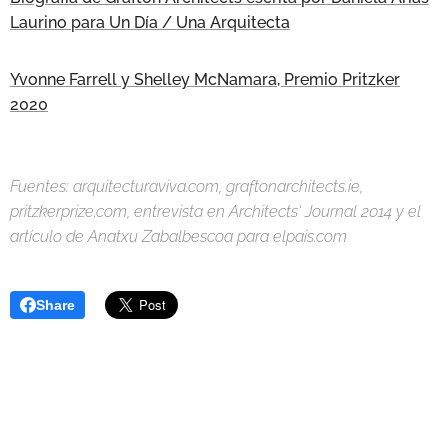
Laurino para Un Día / Una Arquitecta
Yvonne Farrell y Shelley McNamara, Premio Pritzker
2020
Fuentes: arquitecturaviva.com, graftonarchitects.ie,
pritzkerprize.com, entrevista en Architects' Journal 2014 y el
artículo de Anatxu Zabalbescoa para elpais.com
Share