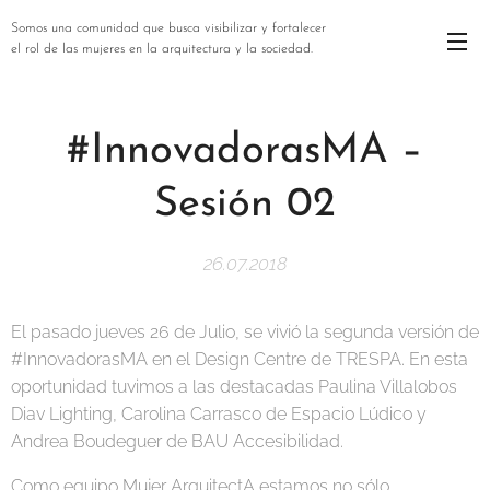
Somos una comunidad que busca visibilizar y fortalecer
el rol de las mujeres en la arquitectura y la sociedad.
#InnovadorasMA –
Sesión 02
26.07.2018
El pasado jueves 26 de Julio, se vivió la segunda versión de
#InnovadorasMA en el Design Centre de TRESPA. En esta
oportunidad tuvimos a las destacadas Paulina Villalobos
Diav Lighting, Carolina Carrasco de Espacio Lúdico y
Andrea Boudeguer de BAU Accesibilidad.
Como equipo Mujer ArquitectA estamos no sólo